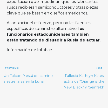
exportación que impedirían que los fabricantes
rusos recibieran semiconductores y otras piezas
clave que se basan en diseños americanos.
Al anunciar el esfuerzo, pero no las fuentes
específicas de suministro alternativo,
los
funcionarios estadounidenses también
están tratando de disuadir a Rusia de actuar.
Información de Infobae
Navegación
PREVIOUS:
NEXT:
de
Un Falcon 9 está en camino
Falleció Kathryn Kates,
entradas
a estrellarse en la Luna
actriz de “Orange is the
New Black” y “Seinfeld”