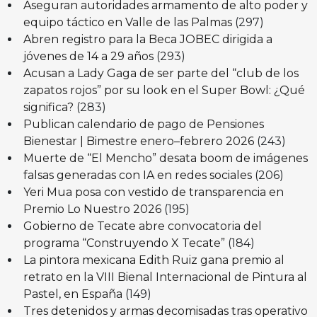
Aseguran autoridades armamento de alto poder y
equipo táctico en Valle de las Palmas
(297)
Abren registro para la Beca JOBEC dirigida a
jóvenes de 14 a 29 años
(293)
Acusan a Lady Gaga de ser parte del “club de los
zapatos rojos” por su look en el Super Bowl: ¿Qué
significa?
(283)
Publican calendario de pago de Pensiones
Bienestar | Bimestre enero–febrero 2026
(243)
Muerte de “El Mencho” desata boom de imágenes
falsas generadas con IA en redes sociales
(206)
Yeri Mua posa con vestido de transparencia en
Premio Lo Nuestro 2026
(195)
Gobierno de Tecate abre convocatoria del
programa “Construyendo X Tecate”
(184)
La pintora mexicana Edith Ruiz gana premio al
retrato en la VIII Bienal Internacional de Pintura al
Pastel, en España
(149)
Tres detenidos y armas decomisadas tras operativo