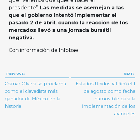
que “veremos qué quiere hacer el
presidente”.
Las medidas se asemejan a las
que el gobierno intentó implementar el
pasado 2 de abril, cuando la reacción de los
mercados llevó a una jornada bursátil
negativa.
Con información de Infobae
Navegación
PREVIOUS:
NEXT:
de
Osmar Olvera se proclama
Estados Unidos ratificó el 1
entradas
como el clavadista más
de agosto como fecha
ganador de México en la
inamovible para la
historia
implementación de los
aranceles