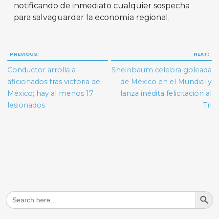
notificando de inmediato cualquier sospecha
para salvaguardar la economía regional.
Navegación
PREVIOUS:
NEXT:
de
Conductor arrolla a
Sheinbaum celebra goleada
entradas
aficionados tras victoria de
de México en el Mundial y
México; hay al menos 17
lanza inédita felicitación al
lesionados
Tri
Search But
Search
for: