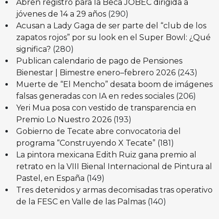
Abren registro para la Beca JOBEC dirigida a
jóvenes de 14 a 29 años
(290)
Acusan a Lady Gaga de ser parte del “club de los
zapatos rojos” por su look en el Super Bowl: ¿Qué
significa?
(280)
Publican calendario de pago de Pensiones
Bienestar | Bimestre enero–febrero 2026
(243)
Muerte de “El Mencho” desata boom de imágenes
falsas generadas con IA en redes sociales
(206)
Yeri Mua posa con vestido de transparencia en
Premio Lo Nuestro 2026
(193)
Gobierno de Tecate abre convocatoria del
programa “Construyendo X Tecate”
(181)
La pintora mexicana Edith Ruiz gana premio al
retrato en la VIII Bienal Internacional de Pintura al
Pastel, en España
(149)
Tres detenidos y armas decomisadas tras operativo
de la FESC en Valle de las Palmas
(140)