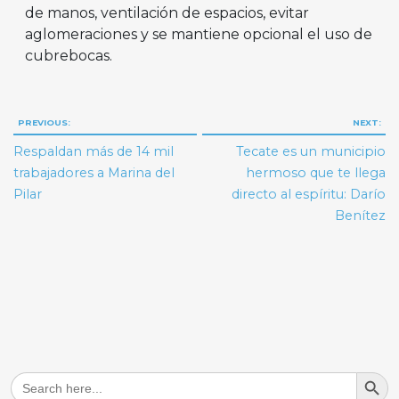
de manos, ventilación de espacios, evitar
aglomeraciones y se mantiene opcional el uso de
cubrebocas.
Navegación
PREVIOUS:
NEXT:
de
Respaldan más de 14 mil
Tecate es un municipio
entradas
trabajadores a Marina del
hermoso que te llega
Pilar
directo al espíritu: Darío
Benítez
Search But
Search
for: