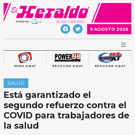
Skip
to
content
9 AGOSTO 2026
MIRA AQUÍ
ESCUCHA AQUÍ
ESCUCHA AQUÍ
SALUD
Está garantizado el
segundo refuerzo contra el
COVID para trabajadores de
la salud