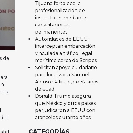
Tijuana fortalece la
profesionalización de
inspectores mediante
capacitaciones
permanentes
Autoridades de EE.UU.
interceptan embarcación
vinculada a tráfico ilegal
s de
marítimo cerca de Scripps
Solicitan apoyo ciudadano
para localizar a Samuel
para
Alonso Galindo, de 32 años
en
de edad
es de
Donald Trump asegura
que México y otros países
perjudicaron a EEUU con
l
aranceles durante años
 del
CATEGORÍAS
atal.