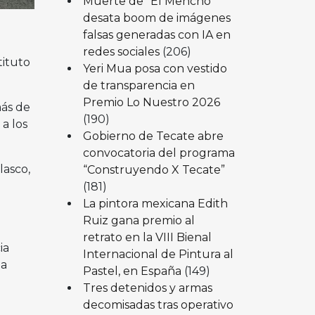
Muerte de “El Mencho”
desata boom de imágenes
falsas generadas con IA en
redes sociales
(206)
tituto
Yeri Mua posa con vestido
de transparencia en
Premio Lo Nuestro 2026
más de
(190)
a los
Gobierno de Tecate abre
convocatoria del programa
lasco,
“Construyendo X Tecate”
(181)
La pintora mexicana Edith
Ruiz gana premio al
retrato en la VIII Bienal
ia
Internacional de Pintura al
ha
Pastel, en España
(149)
Tres detenidos y armas
decomisadas tras operativo