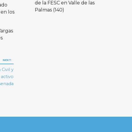
de la FESC en Valle de las
rado
Palmas
(140)
 en los
Vargas
es
NEXT:
Civil y
activo
senada