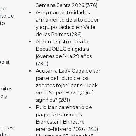
Semana Santa 2026
(376)
 de
Aseguran autoridades
ito de
armamento de alto poder
to
y equipo táctico en Valle
de las Palmas
(296)
Abren registro para la
Beca JOBEC dirigida a
jóvenes de 14 a 29 años
d sí
(290)
Acusan a Lady Gaga de ser
.
parte del “club de los
zapatos rojos” por su look
ímites
en el Super Bowl: ¿Qué
o y
significa?
(281)
Publican calendario de
pago de Pensiones
Bienestar | Bimestre
cer es
enero–febrero 2026
(243)
idos