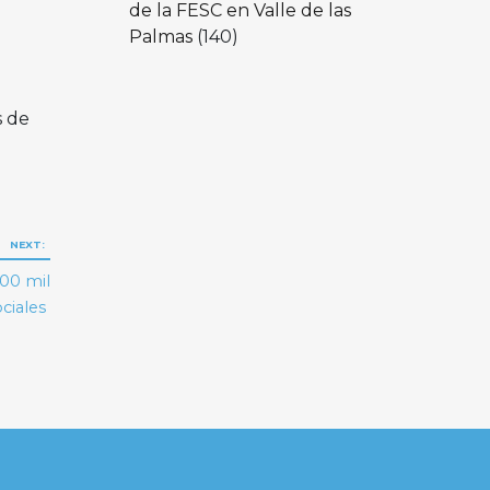
de la FESC en Valle de las
Palmas
(140)
s de
NEXT:
100 mil
ciales