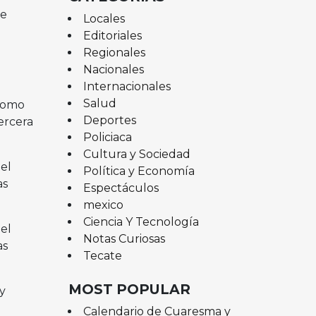
ue
Locales
Editoriales
Regionales
Nacionales
Internacionales
Salud
como
Deportes
tercera
Policiaca
Cultura y Sociedad
el
Política y Economía
as
Espectáculos
mexico
Ciencia Y Tecnología
el
Notas Curiosas
as
Tecate
MOST POPULAR
y
Calendario de Cuaresma y