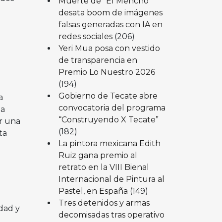
Muerte de “El Mencho”
desata boom de imágenes
falsas generadas con IA en
redes sociales
(206)
Yeri Mua posa con vestido
de transparencia en
Premio Lo Nuestro 2026
(194)
Gobierno de Tecate abre
a
convocatoria del programa
na
“Construyendo X Tecate”
ar una
(182)
ta
La pintora mexicana Edith
Ruiz gana premio al
retrato en la VIII Bienal
Internacional de Pintura al
Pastel, en España
(149)
Tres detenidos y armas
dad y
decomisadas tras operativo