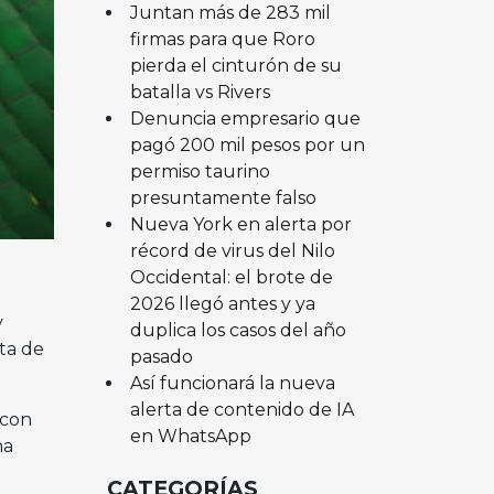
Juntan más de 283 mil
firmas para que Roro
pierda el cinturón de su
batalla vs Rivers
Denuncia empresario que
pagó 200 mil pesos por un
permiso taurino
presuntamente falso
Nueva York en alerta por
récord de virus del Nilo
Occidental: el brote de
2026 llegó antes y ya
y
duplica los casos del año
ta de
pasado
Así funcionará la nueva
alerta de contenido de IA
 con
en WhatsApp
na
CATEGORÍAS