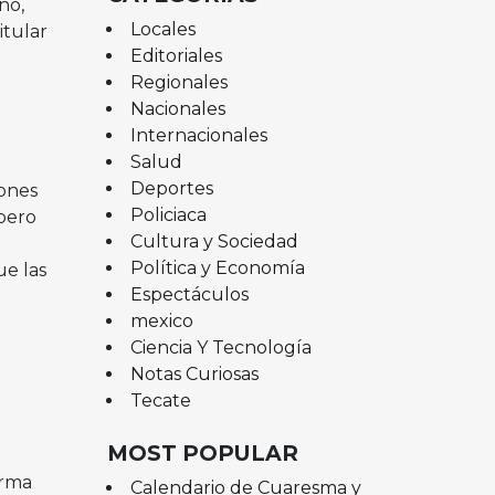
no,
Locales
itular
Editoriales
Regionales
Nacionales
Internacionales
Salud
Deportes
ones
Policiaca
pero
Cultura y Sociedad
Política y Economía
ue las
Espectáculos
mexico
Ciencia Y Tecnología
Notas Curiosas
Tecate
MOST POPULAR
orma
Calendario de Cuaresma y