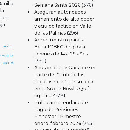
onilla
Semana Santa 2026
(376)
la
Aseguran autoridades
aban
armamento de alto poder
aja
y equipo táctico en Valle
de las Palmas
(296)
Abren registro para la
Beca JOBEC dirigida a
NEXT:
jóvenes de 14 a 29 años
 evitar
(290)
u salud
Acusan a Lady Gaga de ser
parte del “club de los
zapatos rojos” por su look
en el Super Bowl: ¿Qué
significa?
(281)
Publican calendario de
pago de Pensiones
Bienestar | Bimestre
enero–febrero 2026
(243)