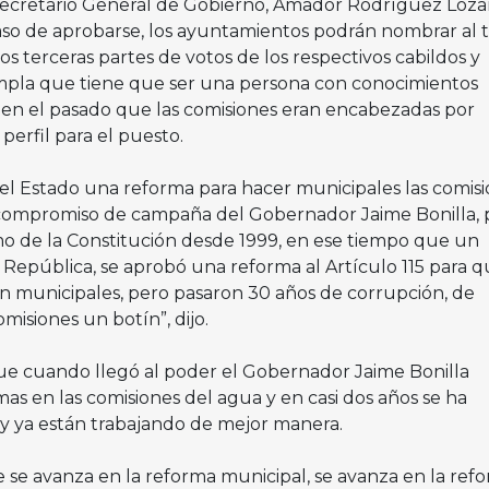
 Secretario General de Gobierno, Amador Rodríguez Loza
o de aprobarse, los ayuntamientos podrán nombrar al t
os terceras partes de votos de los respectivos cabildos y
pla que tiene que ser una persona con conocimientos
 en el pasado que las comisiones eran encabezadas por
 perfil para el puesto.
l Estado una reforma para hacer municipales las comisi
n compromiso de campaña del Gobernador Jaime Bonilla, 
mo de la Constitución desde 1999, en ese tiempo que un
 República, se aprobó una reforma al Artículo 115 para q
n municipales, pero pasaron 30 años de corrupción, de
omisiones un botín”, dijo.
 que cuando llegó al poder el Gobernador Jaime Bonilla
 en las comisiones del agua y en casi dos años se ha
 y ya están trabajando de mejor manera.
 se avanza en la reforma municipal, se avanza en la ref