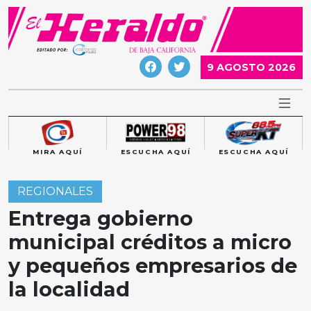
Skip
to
content
9 AGOSTO 2026
MIRA AQUÍ
ESCUCHA AQUÍ
ESCUCHA AQUÍ
REGIONALES
Entrega gobierno
municipal créditos a micro
y pequeños empresarios de
la localidad