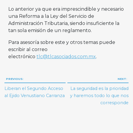
Lo anterior ya que era imprescindible y necesario
una Reforma a la Ley del Servicio de
Administración Tributaria, siendo insuficiente la
tan sola emisión de un reglamento.
Para asesoría sobre este y otros temas puede
escribir al correo
electrónico
tlc@tlcasociados.com.mx
.
Navegación
PREVIOUS:
NEXT:
de
Liberan el Segundo Acceso
La seguridad es la prioridad
entradas
al Ejido Venustiano Carranza
y haremos todo lo que nos
corresponde