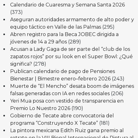
Calendario de Cuaresma y Semana Santa 2026
(373)
Aseguran autoridades armamento de alto poder y
equipo táctico en Valle de las Palmas
(295)
Abren registro para la Beca JOBEC dirigida a
jóvenes de 14 a 29 años
(289)
Acusan a Lady Gaga de ser parte del “club de los
zapatos rojos” por su look en el Super Bowl: ¿Qué
significa?
(278)
Publican calendario de pago de Pensiones
Bienestar | Bimestre enero–febrero 2026
(243)
Muerte de “El Mencho” desata boom de imágenes
falsas generadas con IA en redes sociales
(206)
Yeri Mua posa con vestido de transparencia en
Premio Lo Nuestro 2026
(190)
Gobierno de Tecate abre convocatoria del
programa “Construyendo X Tecate”
(181)
La pintora mexicana Edith Ruiz gana premio al
retrato en la VIII Bienal Internacional de Pintura al