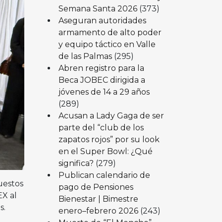
Semana Santa 2026
(373)
Aseguran autoridades
armamento de alto poder
y equipo táctico en Valle
de las Palmas
(295)
Abren registro para la
Beca JOBEC dirigida a
jóvenes de 14 a 29 años
(289)
Acusan a Lady Gaga de ser
parte del “club de los
zapatos rojos” por su look
en el Super Bowl: ¿Qué
significa?
(279)
Publican calendario de
uestos
pago de Pensiones
EX al
Bienestar | Bimestre
s.
enero–febrero 2026
(243)