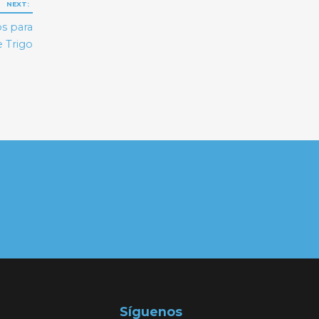
NEXT:
os para
 Trigo
Síguenos