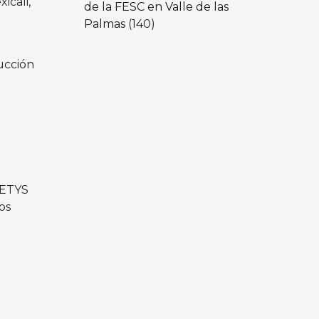
icali,
de la FESC en Valle de las
Palmas
(140)
ucción
CETYS
os