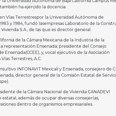
or la Universidad Autónoma de Baja California Campus Mex
también ha ejercido la docencia.
en Vías Terrestrespor la Universidad Autónoma de
983 y 1984, fundó lasempresas Laboratorio de la Constr
S Vivienda S.A., de las que es director general.
ifornia de la Cámara Mexicana de la Industria de la
la representación Ensenada; presidente del Consejo
e Ensenada(CCEE), y, vocal ejecutivo de la Asociación
Vías Terrestres, A.C.
onsultivo INFONAVIT Mexicali y Ensenada, consejero de 
enada, director general de la Comisión Estatal de Servici
spe).
idente de la Cámara Nacional de Vivienda CANADEVI
 estatal, además de ocupar diversas consejerías,
osiciones dentro de organismos empresariales.