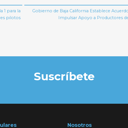
 1 para la
Gobierno de Baja California Establece Acuerd
es pilotos
Impulsar Apoyo a Productores de
Suscríbete
ulares
Nosotros