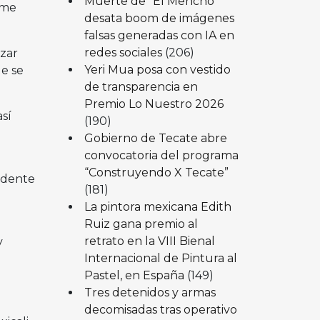
Muerte de “El Mencho”
rme
desata boom de imágenes
falsas generadas con IA en
redes sociales
(206)
azar
Yeri Mua posa con vestido
e se
de transparencia en
Premio Lo Nuestro 2026
sí
(190)
Gobierno de Tecate abre
convocatoria del programa
“Construyendo X Tecate”
idente
(181)
La pintora mexicana Edith
Ruiz gana premio al
retrato en la VIII Bienal
y
Internacional de Pintura al
Pastel, en España
(149)
Tres detenidos y armas
decomisadas tras operativo