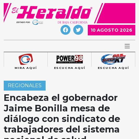
Skip
to
content
10 AGOSTO 2026
MIRA AQUÍ
ESCUCHA AQUÍ
ESCUCHA AQUÍ
REGIONALES
Encabeza el gobernador
Jaime Bonilla mesa de
diálogo con sindicato de
trabajadores del sistema