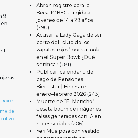
Abren registro para la
Beca JOBEC dirigida a
n 9
jóvenes de 14 a 29 años
1 en
(290)
Acusan a Lady Gaga de ser
parte del “club de los
zapatos rojos” por su look
 1
en el Super Bowl: ¿Qué
significa?
(281)
Publican calendario de
njeras
pago de Pensiones
Bienestar | Bimestre
enero–febrero 2026
(243)
Muerte de “El Mencho”
NEXT:
desata boom de imágenes
rme de
falsas generadas con IA en
ecutivo
redes sociales
(206)
Yeri Mua posa con vestido