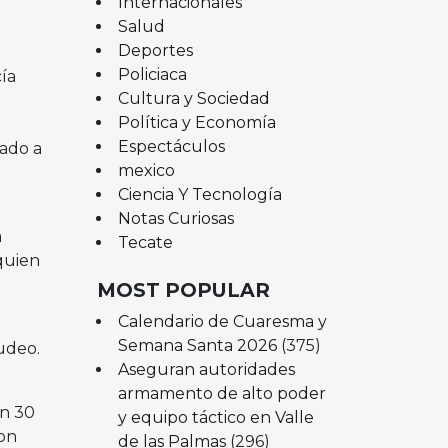
Internacionales
Salud
Deportes
Policiaca
ía
Cultura y Sociedad
Política y Economía
Espectáculos
nado a
mexico
Ciencia Y Tecnología
Notas Curiosas
a
Tecate
 quien
MOST POPULAR
Calendario de Cuaresma y
Semana Santa 2026
(375)
udeo.
Aseguran autoridades
armamento de alto poder
on 30
y equipo táctico en Valle
on
de las Palmas
(296)