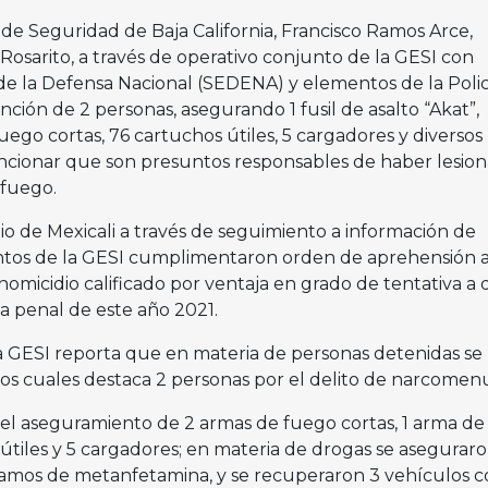
de Seguridad de Baja California, Francisco Ramos Arce,
osarito, a través de operativo conjunto de la GESI con
 de la Defensa Nacional (SEDENA) y elementos de la Polic
nción de 2 personas, asegurando 1 fusil de asalto “Akat”,
fuego cortas, 76 cartuchos útiles, 5 cargadores y diversos
ncionar que son presuntos responsables de haber lesio
fuego.
o de Mexicali a través de seguimiento a información de
tos de la GESI cumplimentaron orden de aprehensión 
 homicidio calificado por ventaja en grado de tentativa a
sa penal de este año 2021.
 GESI reporta que en materia de personas detenidas se
 los cuales destaca 2 personas por el delito de narcomen
 el aseguramiento de 2 armas de fuego cortas, 1 arma de
útiles y 5 cargadores; en materia de drogas se asegurar
ramos de metanfetamina, y se recuperaron 3 vehículos c