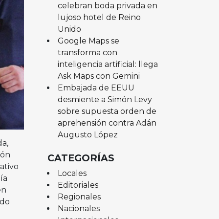
celebran boda privada en
lujoso hotel de Reino
Unido
Google Maps se
transforma con
inteligencia artificial: llega
Ask Maps con Gemini
Embajada de EEUU
desmiente a Simón Levy
sobre supuesta orden de
aprehensión contra Adán
Augusto López
a,
ión
CATEGORÍAS
ativo
Locales
ía
Editoriales
en
Regionales
ndo
Nacionales