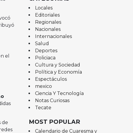
Locales
Editoriales
ovocó
Regionales
tribuyó
Nacionales
Internacionales
Salud
Deportes
n el
Policiaca
Cultura y Sociedad
Política y Economía
Espectáculos
mexico
Ciencia Y Tecnología
mo
Notas Curiosas
didas
Tecate
MOST POPULAR
s de
 redes
Calendario de Cuaresma y