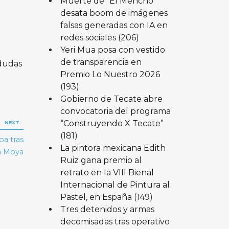
Muerte de “El Mencho”
desata boom de imágenes
falsas generadas con IA en
redes sociales
(206)
Yeri Mua posa con vestido
de transparencia en
 dudas
Premio Lo Nuestro 2026
(193)
Gobierno de Tecate abre
convocatoria del programa
“Construyendo X Tecate”
NEXT:
(181)
oa tras
La pintora mexicana Edith
a Moya
Ruiz gana premio al
retrato en la VIII Bienal
Internacional de Pintura al
Pastel, en España
(149)
Tres detenidos y armas
decomisadas tras operativo