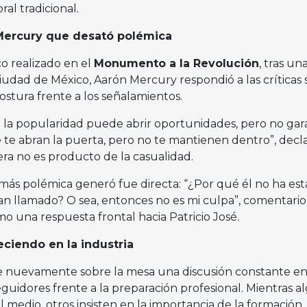
ral tradicional.
Mercury que desató polémica
o realizado en el
Monumento a la Revolución
, tras un
iudad de México, Aarón Mercury respondió a las críticas 
ostura frente a los señalamientos.
 la popularidad puede abrir oportunidades, pero no gar
e abran la puerta, pero no te mantienen dentro”, decla
era no es producto de la casualidad.
 más polémica generó fue directa: “¿Por qué él no ha es
an llamado? O sea, entonces no es mi culpa”, comentari
 una respuesta frontal hacia Patricio José.
ciendo en la industria
 nuevamente sobre la mesa una discusión constante en
seguidores frente a la preparación profesional. Mientras 
 medio, otros insisten en la importancia de la formación