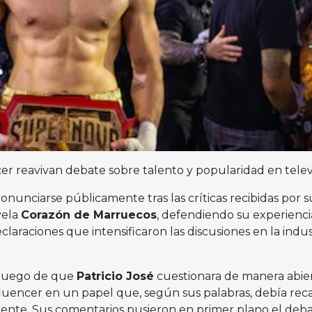
cer reavivan debate sobre talento y popularidad en telev
onunciarse públicamente tras las críticas recibidas por s
vela
Corazón de Marruecos
, defendiendo su experienci
claraciones que intensificaron las discusiones en la indus
ó luego de que
Patricio José
cuestionara de manera abier
nfluencer en un papel que, según sus palabras, debía rec
erente. Sus comentarios pusieron en primer plano el deb