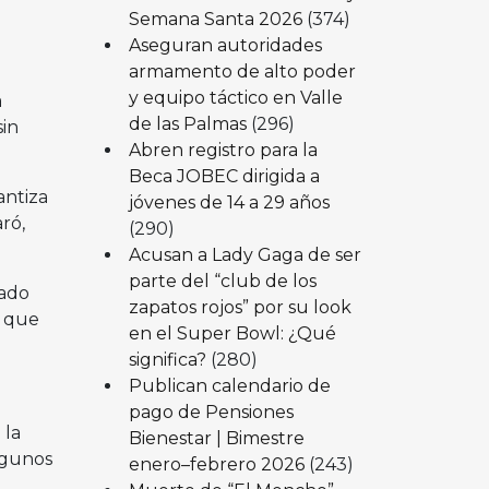
Semana Santa 2026
(374)
Aseguran autoridades
armamento de alto poder
y equipo táctico en Valle
a
de las Palmas
(296)
sin
Abren registro para la
Beca JOBEC dirigida a
antiza
jóvenes de 14 a 29 años
ró,
(290)
Acusan a Lady Gaga de ser
parte del “club de los
tado
zapatos rojos” por su look
o que
en el Super Bowl: ¿Qué
significa?
(280)
Publican calendario de
pago de Pensiones
 la
Bienestar | Bimestre
algunos
enero–febrero 2026
(243)