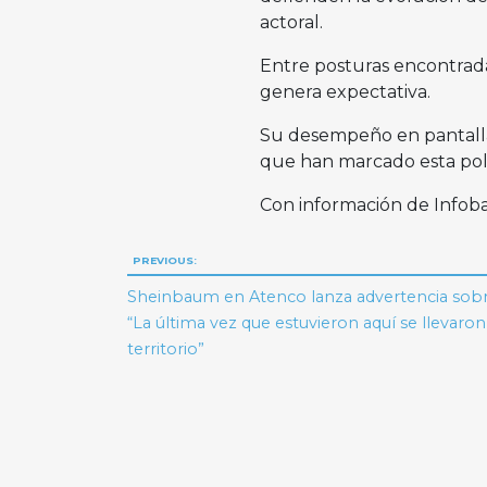
actoral.
Entre posturas encontradas
genera expectativa.
Su desempeño en pantalla s
que han marcado esta pol
Con información de Infob
Navegación
PREVIOUS:
de
Sheinbaum en Atenco lanza advertencia sob
“La última vez que estuvieron aquí se llevaro
entradas
territorio”