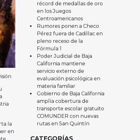
récord de medallas de oro
en los Juegos
Centroamericanos
Rumores ponen a Checo
Pérez fuera de Cadillac en
pleno receso de la
Fórmula 1
Poder Judicial de Baja
California mantiene
servicio externo de
isión
evaluación psicológica en
materia familiar
u
Gobierno de Baja California
a
amplía cobertura de
tria
transporte escolar gratuito
COMUNDER con nuevas
rutas en San Quintín
ta la
aer en
CATEGORÍAS
ate