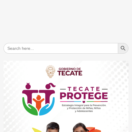
Search But
Search
for: