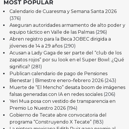
MOST POPULAR
Calendario de Cuaresma y Semana Santa 2026
(376)
Aseguran autoridades armamento de alto poder y
equipo táctico en Valle de las Palmas
(296)
Abren registro para la Beca JOBEC dirigida a
jóvenes de 14 a 29 años
(290)
Acusan a Lady Gaga de ser parte del “club de los
zapatos rojos” por su look en el Super Bowl: ¿Qué
significa?
(281)
Publican calendario de pago de Pensiones
Bienestar | Bimestre enero–febrero 2026
(243)
Muerte de “El Mencho” desata boom de imágenes
falsas generadas con IA en redes sociales
(206)
Yeri Mua posa con vestido de transparencia en
Premio Lo Nuestro 2026
(194)
Gobierno de Tecate abre convocatoria del
programa “Construyendo X Tecate”
(183)
La pintora mexicana Edith Ruiz gana premio al