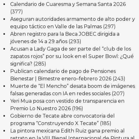
Calendario de Cuaresma y Semana Santa 2026
(377)
Aseguran autoridades armamento de alto poder y
equipo táctico en Valle de las Palmas
(297)
Abren registro para la Beca JOBEC dirigida a
jóvenes de 14 a 29 años
(293)
Acusan a Lady Gaga de ser parte del “club de los
zapatos rojos” por su look en el Super Bowl: ¿Qué
significa?
(285)
Publican calendario de pago de Pensiones
Bienestar | Bimestre enero–febrero 2026
(243)
Muerte de “El Mencho” desata boom de imágenes
falsas generadas con IA en redes sociales
(207)
Yeri Mua posa con vestido de transparencia en
Premio Lo Nuestro 2026
(196)
Gobierno de Tecate abre convocatoria del
programa “Construyendo X Tecate”
(185)
La pintora mexicana Edith Ruiz gana premio al
retrato en la VIII Bienal Internacional de Pintura al