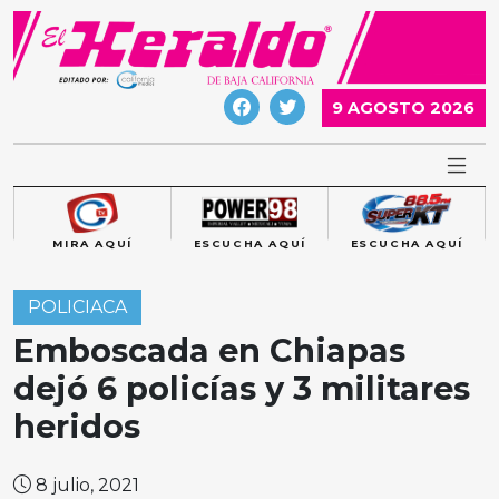
Skip
to
content
9 AGOSTO 2026
MIRA AQUÍ
ESCUCHA AQUÍ
ESCUCHA AQUÍ
POLICIACA
Emboscada en Chiapas
dejó 6 policías y 3 militares
heridos
8 julio, 2021