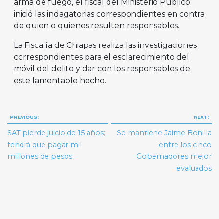
arma de fuego, el fiscal del Ministerio Público
inició las indagatorias correspondientes en contra
de quien o quienes resulten responsables.
La Fiscalía de Chiapas realiza las investigaciones
correspondientes para el esclarecimiento del
móvil del delito y dar con los responsables de
este lamentable hecho.
Navegación
PREVIOUS:
NEXT:
de
SAT pierde juicio de 15 años;
Se mantiene Jaime Bonilla
entradas
tendrá que pagar mil
entre los cinco
millones de pesos
Gobernadores mejor
evaluados