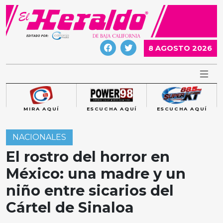
Skip
to
content
8 AGOSTO 2026
MIRA AQUÍ
ESCUCHA AQUÍ
ESCUCHA AQUÍ
NACIONALES
El rostro del horror en
México: una madre y un
niño entre sicarios del
Cártel de Sinaloa