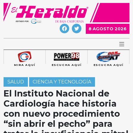
Skip
to
content
8 AGOSTO 2026
MIRA AQUÍ
ESCUCHA AQUÍ
ESCUCHA AQUÍ
SALUD
CIENCIA Y TECNOLOGÍA
El Instituto Nacional de
Cardiología hace historia
con nuevo procedimiento
“sin abrir el pecho” para