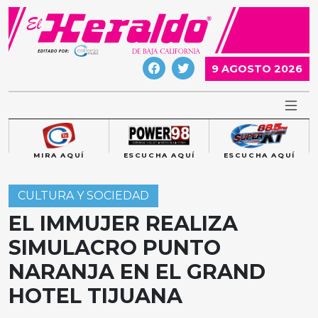
Skip
to
content
9 AGOSTO 2026
MIRA AQUÍ
ESCUCHA AQUÍ
ESCUCHA AQUÍ
CULTURA Y SOCIEDAD
EL IMMUJER REALIZA
SIMULACRO PUNTO
NARANJA EN EL GRAND
HOTEL TIJUANA