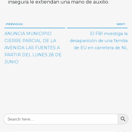
insegura le extiendan una mano de auxilio.
Navegación
PREVIOUS:
NEXT:
de
ANUNCIA MUNICIPIO
El FBI investiga la
entradas
CIERRE PARCIAL DE LA
desaparición de una familia
AVENIDA LAS FUENTES A
de EU en carretera de NL
PARTIR DEL LUNES 28 DE
JUNIO
Search But
Search
for: