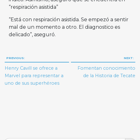
“respiración asistida”
“Está con respiración asistida. Se empezó a sentir
mal de un momento a otro. El diagnostico es
delicado”, aseguró.
Navegación
PREVIOUS:
NEXT:
de
Henry Cavill se ofrece a
Fomentan conocimiento
entradas
Marvel para representar a
de la Historia de Tecate
uno de sus superhéroes
Search But