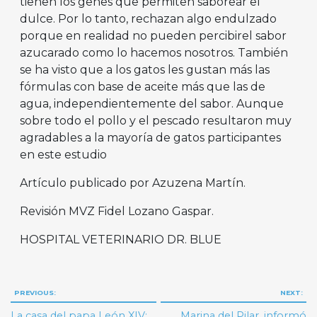
tienen los genes que permiten saborear el
dulce. Por lo tanto, rechazan algo endulzado
porque en realidad no pueden percibirel sabor
azucarado como lo hacemos nosotros. También
se ha visto que a los gatos les gustan más las
fórmulas con base de aceite más que las de
agua, independientemente del sabor. Aunque
sobre todo el pollo y el pescado resultaron muy
agradables a la mayoría de gatos participantes
en este estudio
Artículo publicado por Azuzena Martín.
Revisión MVZ Fidel Lozano Gaspar.
HOSPITAL VETERINARIO DR. BLUE
Navegación
PREVIOUS:
NEXT:
de
La casa del papa León XIV:
Marina del Pilar, informó