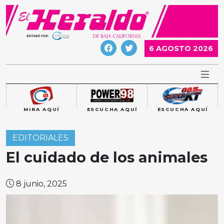
Skip
to
content
6 AGOSTO 2026
MIRA AQUÍ
ESCUCHA AQUÍ
ESCUCHA AQUÍ
EDITORIALES
El cuidado de los animales
8 junio, 2025