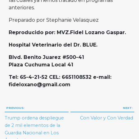
las cuales ya hemos tratado en programas
anteriores.
Preparado por Stephanie Velasquez
Re
producido por
:
MVZ.Fidel
Lozano Gaspar.
Hospital Veterinario del Dr. BLUE.
Blvd
. Benito
Juarez
#500-41
Plaza
Cuchuma
Local 41
Tel: 65-4-21-52 CEL: 6651108532 e-mail:
fideloxano@gmail.com
Navegación
PREVIOUS:
NEXT:
de
Trump ordena despliegue
Con Valor y Con Verdad
entradas
de 2 mil elementos de la
Guardia Nacional en Los