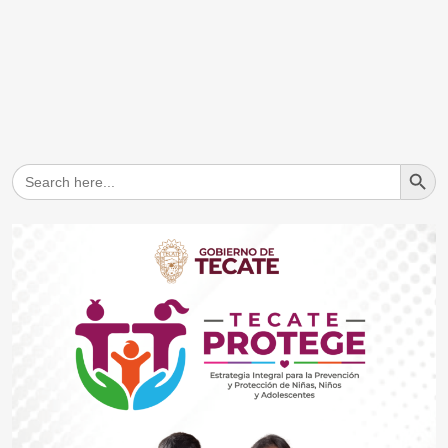
Search But
Search
for: