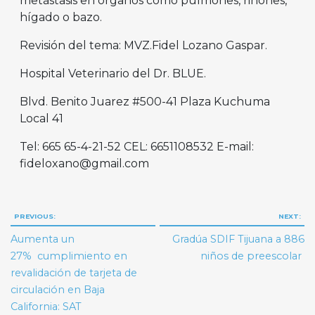
metástasis en órganos como pulmones, riñones,
hígado o bazo.
Revisión del tema: MVZ.Fidel Lozano Gaspar.
Hospital Veterinario del Dr. BLUE.
Blvd. Benito Juarez #500-41 Plaza Kuchuma
Local 41
Tel: 665 65-4-21-52 CEL: 6651108532 E-mail:
fideloxano@gmail.com
Navegación
PREVIOUS:
NEXT:
de
Aumenta un
Gradúa SDIF Tijuana a 886
entradas
27% cumplimiento en
niños de preescolar
revalidación de tarjeta de
circulación en Baja
California: SAT