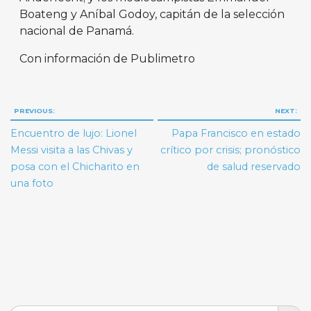
Boateng y Aníbal Godoy, capitán de la selección
nacional de Panamá.
Con información de Publimetro
Navegación
PREVIOUS:
NEXT:
de
Encuentro de lujo: Lionel
Papa Francisco en estado
entradas
Messi visita a las Chivas y
crítico por crisis; pronóstico
posa con el Chicharito en
de salud reservado
una foto
Search But
Search