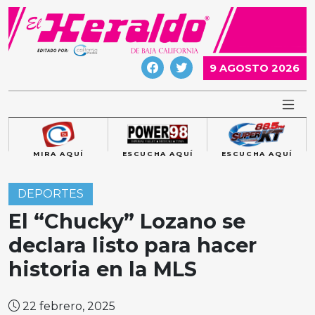
Skip
to
content
9 AGOSTO 2026
MIRA AQUÍ
ESCUCHA AQUÍ
ESCUCHA AQUÍ
DEPORTES
El “Chucky” Lozano se
declara listo para hacer
historia en la MLS
22 febrero, 2025