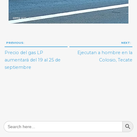
Navegación
PREVIOUS:
NEXT:
de
Precio del gas LP
Ejecutan a hombre en la
entradas
aumentará del 19 al 25 de
Colosio, Tecate
septiembre
Search But
Search
for: