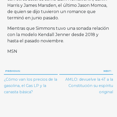
Harris y James Marsden, el último Jason Momoa,
de quien se dijo tuvieron un romance que
terminó en junio pasado.
Mientras que Simmons tuvo una sonada relación
con la modelo Kendall Jenner desde 2018 y
hasta el pasado noviembre.
MSN
Navegación
PREVIOUS:
NEXT:
de
¿Cómo van los precios de la
AMLO: devuelve la 4T a la
entradas
gasolina, el Gas LP y la
Constitución su espíritu
canasta básica?
original