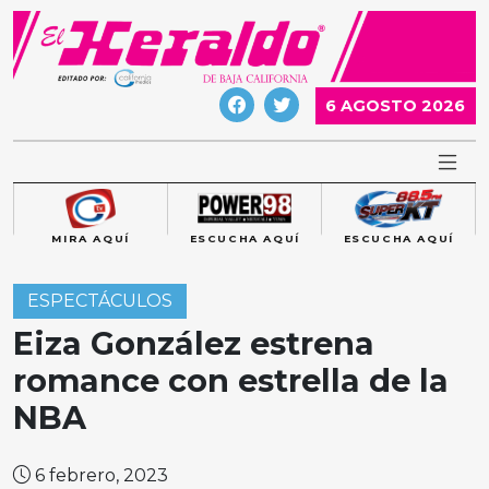
Skip
to
content
6 AGOSTO 2026
MIRA AQUÍ
ESCUCHA AQUÍ
ESCUCHA AQUÍ
ESPECTÁCULOS
Eiza González estrena
romance con estrella de la
NBA
6 febrero, 2023