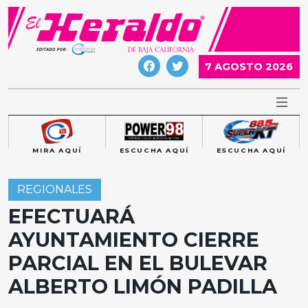
Skip
to
content
7 AGOSTO 2026
MIRA AQUÍ
ESCUCHA AQUÍ
ESCUCHA AQUÍ
REGIONALES
EFECTUARÁ
AYUNTAMIENTO CIERRE
PARCIAL EN EL BULEVAR
ALBERTO LIMÓN PADILLA