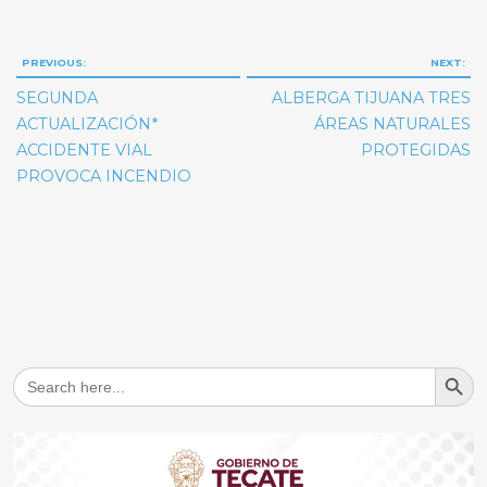
Navegación
PREVIOUS:
NEXT:
de
SEGUNDA
ALBERGA TIJUANA TRES
entradas
ACTUALIZACIÓN*
ÁREAS NATURALES
ACCIDENTE VIAL
PROTEGIDAS
PROVOCA INCENDIO
Search But
Search
for: