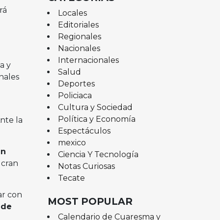
rá
Locales
Editoriales
Regionales
Nacionales
Internacionales
a y
Salud
nales
Deportes
Policiaca
Cultura y Sociedad
Política y Economía
nte la
Espectáculos
mexico
un
Ciencia Y Tecnología
ucran
Notas Curiosas
Tecate
ar con
MOST POPULAR
 de
Calendario de Cuaresma y