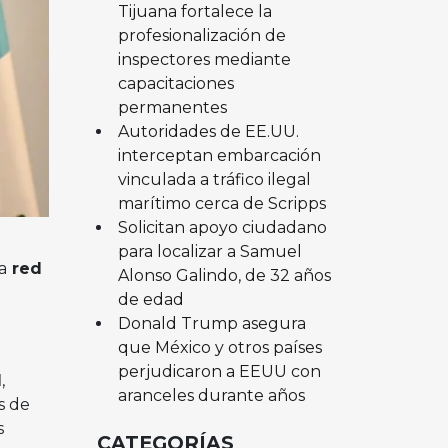
Tijuana fortalece la
profesionalización de
inspectores mediante
capacitaciones
permanentes
Autoridades de EE.UU.
interceptan embarcación
vinculada a tráfico ilegal
marítimo cerca de Scripps
Solicitan apoyo ciudadano
para localizar a Samuel
a
red
Alonso Galindo, de 32 años
de edad
Donald Trump asegura
que México y otros países
perjudicaron a EEUU con
l
,
aranceles durante años
s de
s
CATEGORÍAS