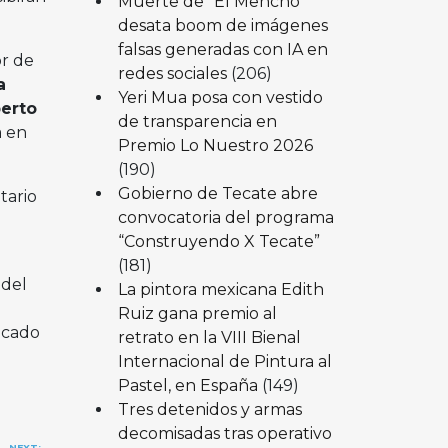
Muerte de “El Mencho”
desata boom de imágenes
falsas generadas con IA en
r de
redes sociales
(206)
a
Yeri Mua posa con vestido
erto
de transparencia en
a en
Premio Lo Nuestro 2026
(190)
Gobierno de Tecate abre
tario
convocatoria del programa
“Construyendo X Tecate”
(181)
 del
La pintora mexicana Edith
Ruiz gana premio al
lcado
retrato en la VIII Bienal
Internacional de Pintura al
Pastel, en España
(149)
Tres detenidos y armas
decomisadas tras operativo
NEXT: