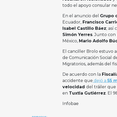
todo el apoyo consular nec
En el anuncio del
Grupo 
Ecuador,
Francisco Carr
Isabel Castillo Báez
; as
Simón Yerres
. Junto con
México,
Mario Adolfo Búc
El canciller Brolo estuvo
de Comunicación Social de
Migratorios, además del fis
De acuerdo con la
Fiscal
accidente que
dejó a
55 m
velocidad
del tráiler qu
en
Tuxtla Gutiérrez
. El 
Infobae
PREVIOUS: