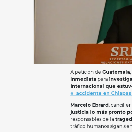
A petición de
Guatemala
,
Inmediata
para
investiga
internacional que estuv
el
accidente en Chiapas
Marcelo Ebrard
, cancille
justicia lo más pronto 
responsables de la
trage
tráfico humanos sigan sie