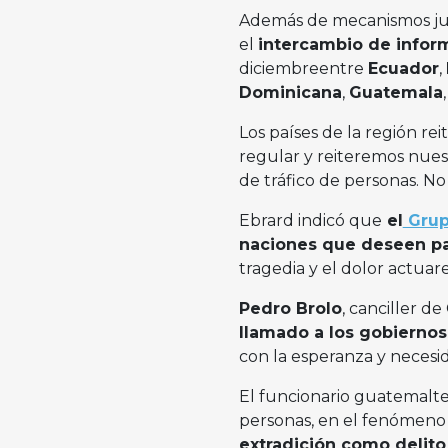
Además de mecanismos juríd
el
intercambio de info
diciembreentre
Ecuador
,
Dominicana
,
Guatemala
,
Los países de la región re
regular y reiteremos nuest
de tráfico de personas. N
Ebrard indicó que
el
Grup
naciones que deseen pa
tragedia y el dolor actua
Pedro Brolo
, canciller d
llamado a los gobiernos
con la esperanza y necesi
El funcionario guatemalte
personas, en el fenómeno
extradición como delito