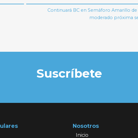
Continuará BC en Semáforo Amarillo de 
moderado próxima 
Suscríbete
ulares
Nosotros
Inicio