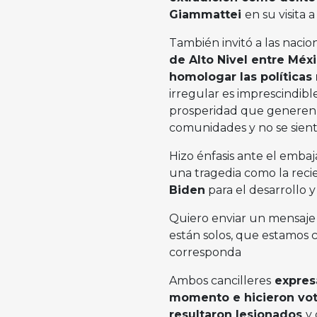
Giammattei
en su visita
También invitó a las naci
de Alto Nivel entre Mé
homologar las políticas
irregular es imprescindib
prosperidad que generen l
comunidades y no se sient
Hizo énfasis ante el emba
una tragedia como la recie
Biden
para el desarrollo y
Quiero enviar un mensaje a
están solos, que estamos
corresponda
Ambos cancilleres
expresa
momento e hicieron vot
resultaron lesionados
y 