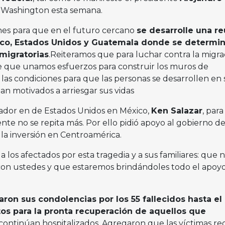
 a Washington esta semana.
ones para que en el futuro cercano
se desarrolle una r
xico, Estados Unidos y Guatemala donde se determi
 migratorias
.Reiteramos que para luchar contra la migra
le que unamos esfuerzos para construir los muros de
as condiciones para que las personas se desarrollen en 
an motivados a arriesgar sus vidas
jador en de Estados Unidos en México,
Ken Salazar
, par
nte no se repita más. Por ello pidió apoyo al gobierno d
 la inversión en Centroamérica.
 los afectados por esta tragedia y a sus familiares: que 
 con ustedes y que estaremos brindándoles todo el apoy
ron sus condolencias por los 55 fallecidos hasta el
os para la pronta recuperación de aquellos que
continúan hospitalizados. Agregaron que las víctimas rec