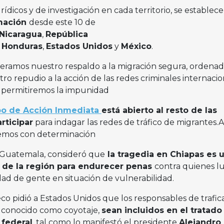
icos y de investigación en cada territorio, se establece
rmación
desde este 10 de
Nicaragua
,
República
Honduras
,
Estados Unidos
y
México
.
iteramos nuestro respaldo a la migración segura, ordenad
ro repudio a la acción de las redes criminales internacio
o permitiremos la impunidad
o de Acción Inmediata
está abierto al resto de las
rticipar
para indagar las redes de tráfico de migrantes.A
remos con determinación
e Guatemala, consideró que
la tragedia en Chiapas es 
 de la región para endurecer penas
contra quienes l
dad de gente en situación de vulnerabilidad.
co pidió a Estados Unidos que los responsables de trafic
 conocido como coyotaje,
sean incluidos en el tratado
 federal
, tal como lo manifestó el presidente
Alejandro