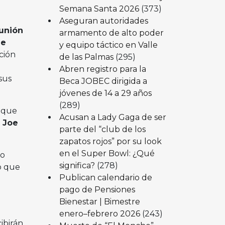
Semana Santa 2026
(373)
Aseguran autoridades
eunión
armamento de alto poder
ne
y equipo táctico en Valle
ción
de las Palmas
(295)
Abren registro para la
sus
Beca JOBEC dirigida a
jóvenes de 14 a 29 años
(289)
a que
Acusan a Lady Gaga de ser
e
Joe
parte del “club de los
zapatos rojos” por su look
en el Super Bowl: ¿Qué
no
significa?
(278)
o que
Publican calendario de
pago de Pensiones
Bienestar | Bimestre
enero–febrero 2026
(243)
ibirán