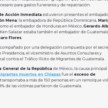
esario para gastos funerarios y de repatriación.
de Acción Inmediata
estuvieron presentes el embajado
ión Mena
; la embajadora de República Dominicana,
Marí
í como el embajador de Honduras en México,
Gerardo Alb
 Ken Salazar estaba también el embajador de Guatemal
aro Flores
.
 acompañado por una delegación compuesta por el secre
 Presidencia, el viceministro de Asuntos Consulares y
cal contra el Tráfico Ilícito de Migrantes de Guatemala.
ía General de la República
de México, la causa principal
igrantes muertos en Chiapas
fue el
exceso de
e transportaba a más de 150 personas en un remolque vo
98% de las víctimas partieron de Guatemala.