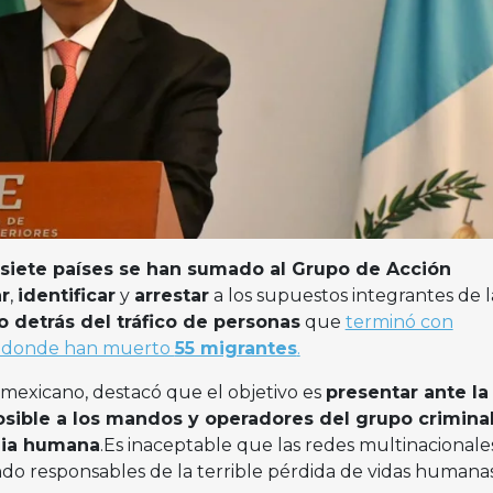
siete países se han sumado al Grupo de Acción
r
,
identificar
y
arrestar
a los supuestos integrantes de l
o detrás del tráfico de personas
que
terminó con
donde han muerto
55 migrantes
.
r mexicano, destacó que el objetivo es
presentar ante la
posible a los mandos y operadores del grupo crimina
dia humana
.Es inaceptable que las redes multinacionale
ndo responsables de la terrible pérdida de vidas humana