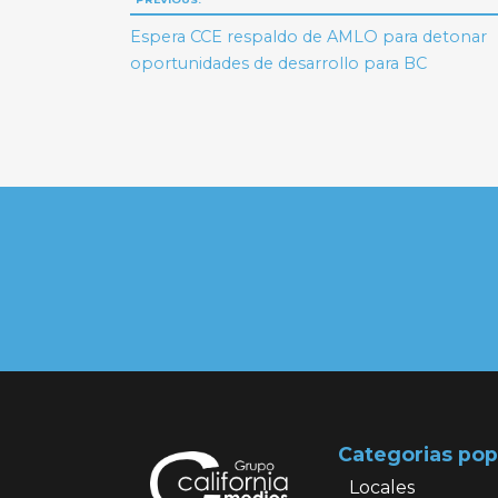
Navegación
de
Espera CCE respaldo de AMLO para detonar
oportunidades de desarrollo para BC
entradas
Categorias pop
Locales