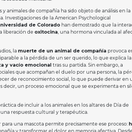
y animales de compañía ha sido objeto de análisis en la
ia. Investigaciones de la American Psychological
niversidad de Colorado
han demostrado que la intera
 liberación de
oxitocina
, una hormona vinculada al afec
dios, la
muerte de un animal de compañía
provoca en
arable a la pérdida de un ser querido, lo que explica la
eza y vacío emocional
tras su partida. Sin embargo, a
 sociales que acompañan el duelo por una persona, la pér
cer de reconocimiento social, lo que puede derivar en 
 es decir, un proceso emocional que se experimenta en si
.
práctica de incluir a los animales en los altares de Día de
una respuesta cultural y terapéutica.
ar para una mascota permite precisamente ese proceso:
h
pañía y transformar el dolor en memoria afectiva. Desde