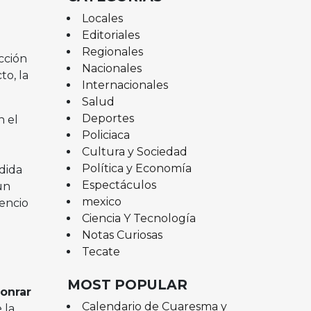
Locales
Editoriales
Regionales
cción
Nacionales
to, la
Internacionales
Salud
Deportes
 el
Policiaca
Cultura y Sociedad
Política y Economía
dida
Espectáculos
un
mexico
lencio
Ciencia Y Tecnología
Notas Curiosas
Tecate
MOST POPULAR
onrar
Calendario de Cuaresma y
 la