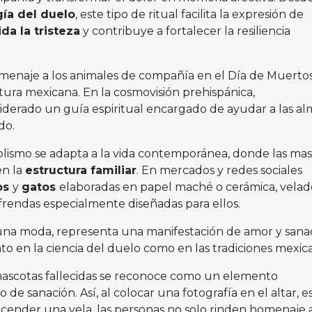
gía del duelo
, este tipo de ritual facilita la expresión de
ida la tristeza
y contribuye a fortalecer la resiliencia
menaje a los animales de compañía en el Día de Muertos
tura mexicana. En la cosmovisión prehispánica,
iderado un guía espiritual encargado de ayudar a las al
do.
bolismo se adapta a la vida contemporánea, donde las ma
en la
estructura familiar
. En mercados y redes sociales
os
y
gatos
elaboradas en papel maché o cerámica, velad
frendas especialmente diseñadas para ellos.
e una moda, representa una manifestación de amor y sana
o en la ciencia del duelo como en las tradiciones mexic
 mascotas fallecidas se reconoce como un elemento
e sanación. Así, al colocar una fotografía en el altar, es
cender una vela, las personas no solo rinden homenaje 