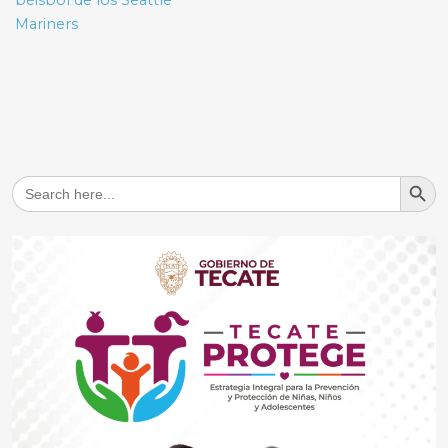
béisbol de los Seattle
Mariners
Search But
Search
for: