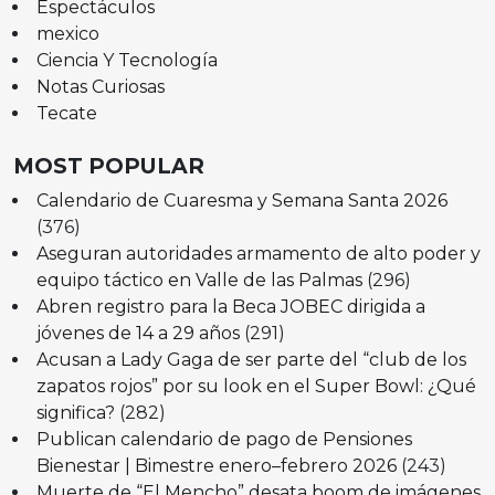
Espectáculos
mexico
Ciencia Y Tecnología
Notas Curiosas
Tecate
MOST POPULAR
Calendario de Cuaresma y Semana Santa 2026
(376)
Aseguran autoridades armamento de alto poder y
equipo táctico en Valle de las Palmas
(296)
Abren registro para la Beca JOBEC dirigida a
jóvenes de 14 a 29 años
(291)
Acusan a Lady Gaga de ser parte del “club de los
zapatos rojos” por su look en el Super Bowl: ¿Qué
significa?
(282)
Publican calendario de pago de Pensiones
Bienestar | Bimestre enero–febrero 2026
(243)
Muerte de “El Mencho” desata boom de imágenes