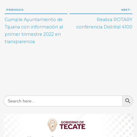
Navegación
PREVIOUS:
NEXT:
de
Cumple Ayuntamiento de
Realiza ROTARY
entradas
Tijuana con información al
conferencia Distrital 4100
primer trimestre 2022 en
transparencia
Search But
Search
for: