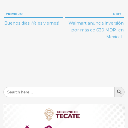
Navegación
PREVIOUS:
NEXT:
de
Buenos días. ¡Ya es viernes!
Walmart anuncia inversión
entradas
por más de 630 MDP en
Mexicali
Search But
Search
for: