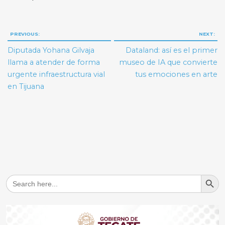
Navegación
PREVIOUS:
NEXT:
de
Diputada Yohana Gilvaja
Dataland: así es el primer
entradas
llama a atender de forma
museo de IA que convierte
urgente infraestructura vial
tus emociones en arte
en Tijuana
Search But
Search
for: