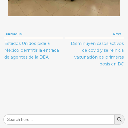
Navegación
PREVIOUS:
NEXT:
de
Estados Unidos pide a
Disminuyen casos activos
entradas
México permitir la entrada
de covid y se reinicia
de agentes de la DEA
vacunación de primeras
dosis en BC
Search But
Search
for: