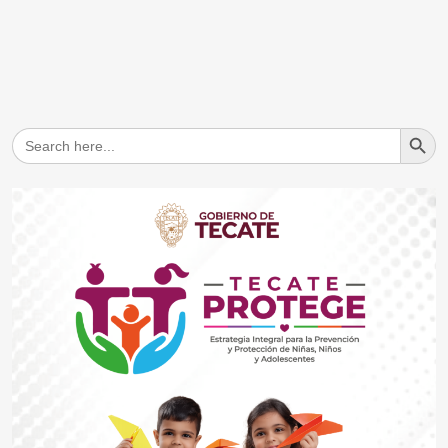
Search But
Search
for: