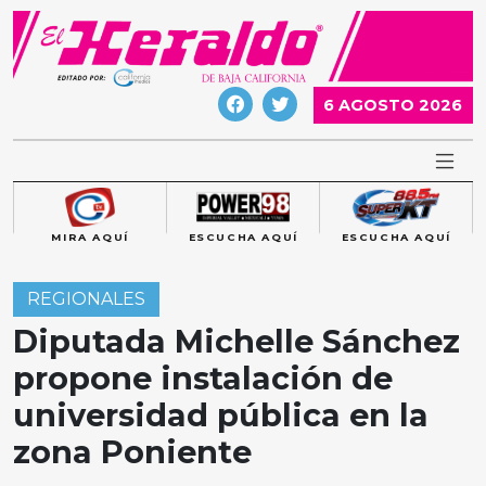
Skip
to
content
6 AGOSTO 2026
MIRA AQUÍ
ESCUCHA AQUÍ
ESCUCHA AQUÍ
REGIONALES
Diputada Michelle Sánchez
propone instalación de
universidad pública en la
zona Poniente