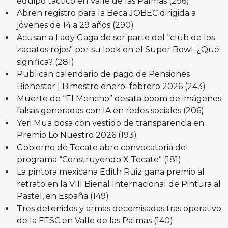
equipo táctico en Valle de las Palmas
(296)
Abren registro para la Beca JOBEC dirigida a
jóvenes de 14 a 29 años
(290)
Acusan a Lady Gaga de ser parte del “club de los
zapatos rojos” por su look en el Super Bowl: ¿Qué
significa?
(281)
Publican calendario de pago de Pensiones
Bienestar | Bimestre enero–febrero 2026
(243)
Muerte de “El Mencho” desata boom de imágenes
falsas generadas con IA en redes sociales
(206)
Yeri Mua posa con vestido de transparencia en
Premio Lo Nuestro 2026
(193)
Gobierno de Tecate abre convocatoria del
programa “Construyendo X Tecate”
(181)
La pintora mexicana Edith Ruiz gana premio al
retrato en la VIII Bienal Internacional de Pintura al
Pastel, en España
(149)
Tres detenidos y armas decomisadas tras operativo
de la FESC en Valle de las Palmas
(140)