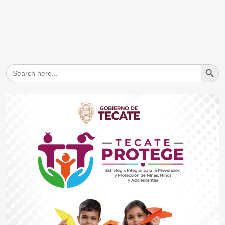
Search But
Search
for: