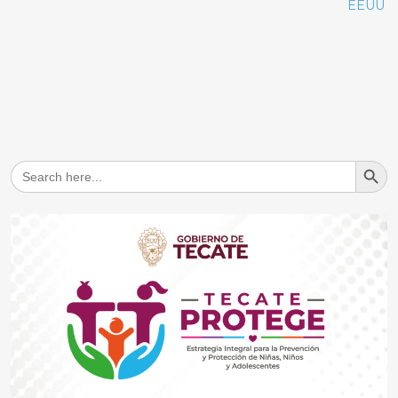
EEUU
Search But
Search
for: