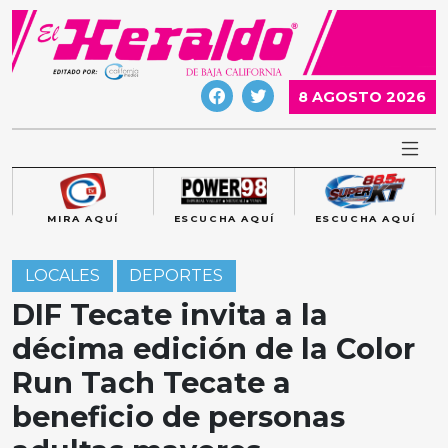
Skip
to
content
8 AGOSTO 2026
MIRA AQUÍ
ESCUCHA AQUÍ
ESCUCHA AQUÍ
LOCALES
DEPORTES
DIF Tecate invita a la
décima edición de la Color
Run Tach Tecate a
beneficio de personas