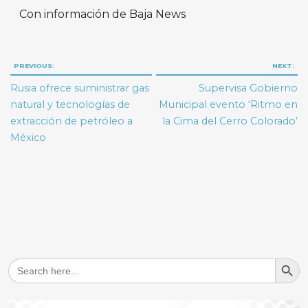
Con información de Baja News
Navegación
PREVIOUS:
NEXT:
de
Rusia ofrece suministrar gas
Supervisa Gobierno
entradas
natural y tecnologías de
Municipal evento ‘Ritmo en
extracción de petróleo a
la Cima del Cerro Colorado’
México
Search But
Search
for: