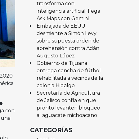
transforma con
inteligencia artificial: llega
Ask Maps con Gemini
Embajada de EEUU
desmiente a Simón Levy
sobre supuesta orden de
aprehensión contra Adán
Augusto López
Gobierno de Tijuana
entrega cancha de fútbol
 2020;
rehabilitada a vecinos de la
mérica
colonia Hidalgo
Secretaría de Agricultura
de Jalisco confía en que
e
pronto levanten bloqueo
ga con
al aguacate michoacano
n una
CATEGORÍAS
olo