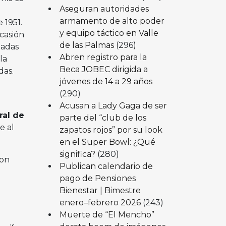
Aseguran autoridades
armamento de alto poder
 1951.
y equipo táctico en Valle
casión
de las Palmas
(296)
zadas
Abren registro para la
la
Beca JOBEC dirigida a
das.
jóvenes de 14 a 29 años
(290)
Acusan a Lady Gaga de ser
ral de
parte del “club de los
e al
zapatos rojos” por su look
en el Super Bowl: ¿Qué
significa?
(280)
con
Publican calendario de
pago de Pensiones
Bienestar | Bimestre
enero–febrero 2026
(243)
Muerte de “El Mencho”