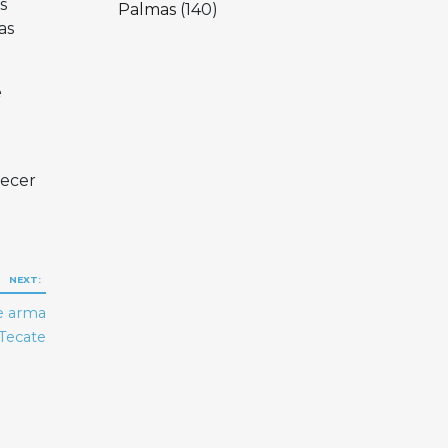
s
Palmas
(140)
as
e
necer
NEXT:
de arma
Tecate