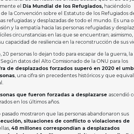
lmente el
Día Mundial de los Refugiados,
haciéndolo
io de la Convención sobre el Estatuto de los Refugiados de
onas refugiadas y desplazadas de todo el mundo. Es una o
ión y la empatía hacia las personas refugiadas y despla
íciles circunstancias en las que se encuentran; asimismo, 
 capacidad de resiliencia en la reconstrucción de sus vi
20 personas lo dejan todo para escapar de la guerra, la
a. Según datos del Alto Comisionado de la ONU para los
fra de desplazados forzados superó en 2020 el umb
rsonas
, una cifra sin precedentes históricos y que equival
l.
sonas que fueron forzadas a desplazarse
ascendió 
rados en los últimos años.
ño pasado mostraron que las personas abandonaron sus
ecución, situaciones de conflicto o violaciones de
ellas,
48 millones correspondían a desplazados