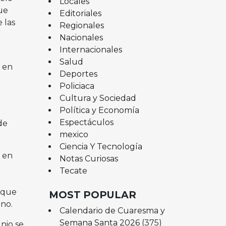
Locales
que
Editoriales
 las
Regionales
Nacionales
Internacionales
Salud
7 en
Deportes
Policiaca
Cultura y Sociedad
Política y Economía
Espectáculos
de
mexico
Ciencia Y Tecnología
o en
Notas Curiosas
Tecate
 que
MOST POPULAR
ano.
Calendario de Cuaresma y
Semana Santa 2026
(375)
nio se