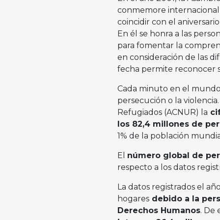
conmemore internaciona
coincidir con el aniversar
En él se honra a las pers
para fomentar la comprens
en consideración de las dif
fecha permite reconocer su
Cada minuto en el mundo, 
persecución o la violenci
Refugiados (ACNUR) la
ci
los 82,4 millones de pe
1% de la población mundia
El
número global de per
respecto a los datos regist
La datos registrados el a
hogares
debido a la pers
Derechos Humanos
. De 