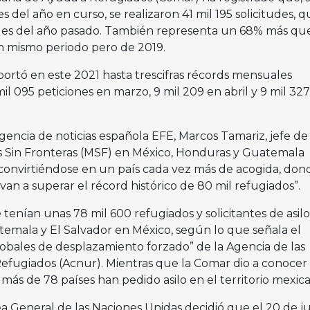
 del año en curso, se realizaron 41 mil 195 solicitudes, 
tales del año pasado. También representa un 68% más que
en mismo periodo pero de 2019.
portó en este 2021 hasta trescifras récords mensuales
il 095 peticiones en marzo, 9 mil 209 en abril y 9 mil 32
gencia de noticias española EFE, Marcos Tamariz, jefe de
s Sin Fronteras (MSF) en México, Honduras y Guatemala
convirtiéndose en un país cada vez más de acogida, don
van a superar el récord histórico de 80 mil refugiados”.
 tenían unas 78 mil 600 refugiados y solicitantes de asil
emala y El Salvador en México, según lo que señala el
obales de desplazamiento forzado” de la Agencia de las
Refugiados (Acnur). Mientras que la Comar dio a conocer
ás de 78 países han pedido asilo en el territorio mexic
a General de las Naciones Unidas decidió que el 20 de ju