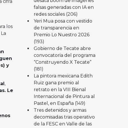
desata boom de imágenes
a cifra
falsas generadas con IA en
redes sociales
(206)
Yeri Mua posa con vestido
ra los
de transparencia en
. La
Premio Lo Nuestro 2026
(193)
Gobierno de Tecate abre
an
convocatoria del programa
iguen
“Construyendo X Tecate”
s) y
(181)
La pintora mexicana Edith
Ruiz gana premio al
al
,
retrato en la VIII Bienal
as. Le
Internacional de Pintura al
Pastel, en España
(149)
Tres detenidos y armas
enos
decomisadas tras operativo
de la FESC en Valle de las