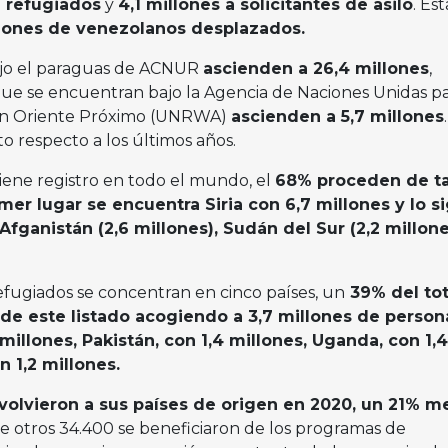
a refugiados
y
4,1 millones a solicitantes de asilo
. Est
llones de venezolanos desplazados.
ajo el paraguas de ACNUR
ascienden a 26,4 millones
,
que se encuentran bajo la Agencia de Naciones Unidas pa
 en Oriente Próximo (UNRWA)
ascienden a 5,7 millones
o respecto a los últimos años.
tiene registro en todo el mundo, el
68% proceden de t
imer lugar se encuentra Siria con 6,7 millones y lo s
Afganistán (2,6 millones), Sudán del Sur (2,2 millone
efugiados se concentran en cinco países, un
39% del tot
 de este listado acogiendo a 3,7 millones de person
millones, Pakistán, con 1,4 millones, Uganda, con 1,4
n 1,2 millones.
volvieron a sus países de origen en 2020, un 21% m
 otros 34.400 se beneficiaron de los programas de