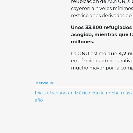
reubicación de ACNUR, si 
cayeron a niveles mínimos 
restricciones derivadas d
Unos 33.800 refugiados 
acogida, mientras que la
millones.
La ONU estimó que
4,2 m
en términos administrativo
mucho mayor por la compli
Navegación
PREVIOUS:
de
Inicia el verano en México con la noche más c
año
entradas