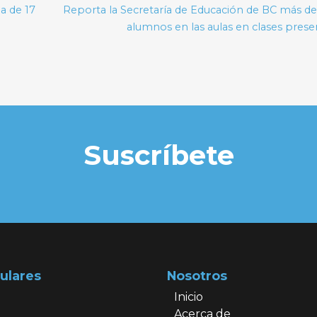
a de 17
Reporta la Secretaría de Educación de BC más de
alumnos en las aulas en clases prese
Suscríbete
ulares
Nosotros
Inicio
Acerca de