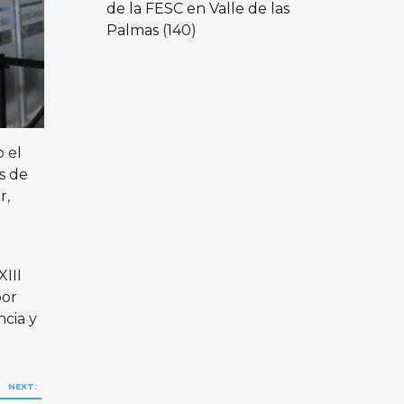
de la FESC en Valle de las
Palmas
(140)
o el
s de
r,
III
por
cia y
NEXT: