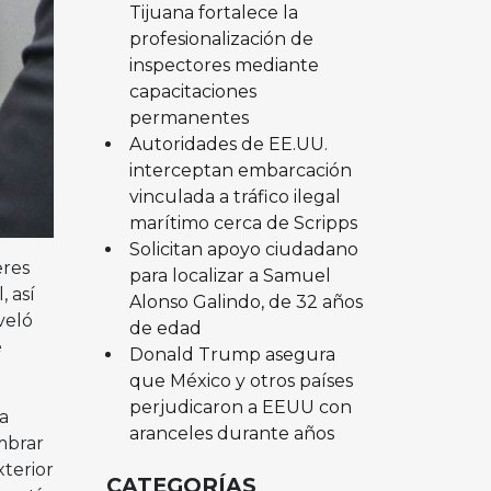
Tijuana fortalece la
profesionalización de
inspectores mediante
capacitaciones
permanentes
Autoridades de EE.UU.
interceptan embarcación
vinculada a tráfico ilegal
marítimo cerca de Scripps
Solicitan apoyo ciudadano
eres
para localizar a Samuel
 así
Alonso Galindo, de 32 años
veló
de edad
e
Donald Trump asegura
que México y otros países
perjudicaron a EEUU con
a
aranceles durante años
mbrar
xterior
CATEGORÍAS