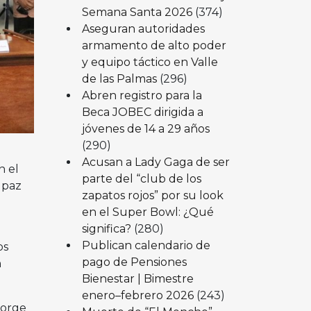
Semana Santa 2026
(374)
Aseguran autoridades
armamento de alto poder
y equipo táctico en Valle
de las Palmas
(296)
Abren registro para la
Beca JOBEC dirigida a
jóvenes de 14 a 29 años
(290)
Acusan a Lady Gaga de ser
n el
parte del “club de los
 paz
zapatos rojos” por su look
en el Super Bowl: ¿Qué
significa?
(280)
Publican calendario de
os
pago de Pensiones
n
Bienestar | Bimestre
.
enero–febrero 2026
(243)
Jorge