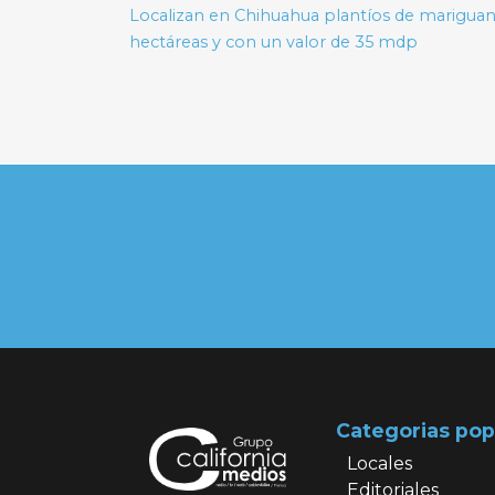
de
Localizan en Chihuahua plantíos de mariguan
hectáreas y con un valor de 35 mdp
entradas
Categorias pop
Locales
Editoriales