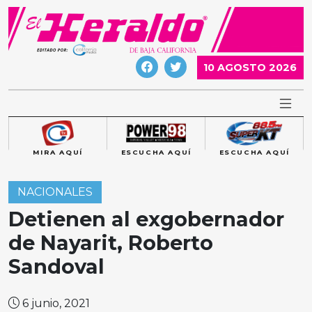
Skip
to
content
10 AGOSTO 2026
MIRA AQUÍ
ESCUCHA AQUÍ
ESCUCHA AQUÍ
NACIONALES
Detienen al exgobernador
de Nayarit, Roberto
Sandoval
6 junio, 2021