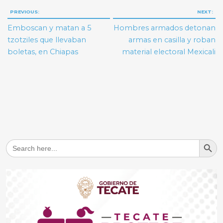
Navegación
PREVIOUS:
NEXT:
de
Emboscan y matan a 5
Hombres armados detonan
entradas
tzotziles que llevaban
armas en casilla y roban
boletas, en Chiapas
material electoral Mexicali
Search But
Search
for: