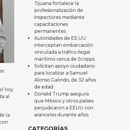
Tijuana fortalece la
profesionalización de
inspectores mediante
capacitaciones
permanentes
Autoridades de EE.UU.
interceptan embarcación
vinculada a tráfico ilegal
marítimo cerca de Scripps
Solicitan apoyo ciudadano
es
para localizar a Samuel
Alonso Galindo, de 32 años
de edad
el hoy
Donald Trump asegura
da al
que México y otros países
perjudicaron a EEUU con
aranceles durante años
de la
 con
CATEGORÍAS