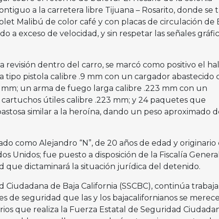
ontiguo a la carretera libre Tijuana – Rosarito, donde se 
olet Malibú de color café y con placas de circulación de 
do a exceso de velocidad, y sin respetar las señales gráfi
 revisión dentro del carro, se marcó como positivo el ha
 tipo pistola calibre .9 mm con un cargador abastecido 
 .9 mm; un arma de fuego larga calibre .223 mm con un
 cartuchos útiles calibre .223 mm; y 24 paquetes que
astosa similar a la heroína, dando un peso aproximado d
ado como Alejandro “N”, de 20 años de edad y originario
dos Unidos; fue puesto a disposición de la Fiscalía General
 que dictaminará la situación jurídica del detenido.
d Ciudadana de Baja California (SSCBC), continúa trabaj
es de seguridad que las y los bajacalifornianos se merece
iarios que realiza la Fuerza Estatal de Seguridad Ciudada