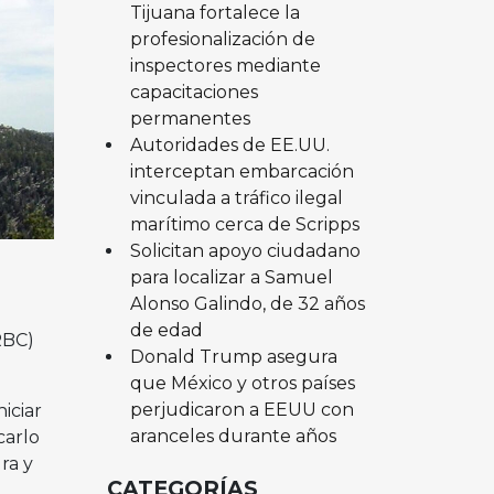
Tijuana fortalece la
profesionalización de
inspectores mediante
capacitaciones
permanentes
Autoridades de EE.UU.
interceptan embarcación
vinculada a tráfico ilegal
marítimo cerca de Scripps
Solicitan apoyo ciudadano
para localizar a Samuel
Alonso Galindo, de 32 años
de edad
RBC)
Donald Trump asegura
que México y otros países
perjudicaron a EEUU con
iciar
aranceles durante años
carlo
ra y
CATEGORÍAS