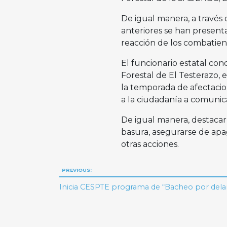
De igual manera, a través 
anteriores se han presenta
reacción de los combatient
El funcionario estatal co
Forestal de El Testerazo, 
la temporada de afectacio
a la ciudadanía a comunica
De igual manera, destacar 
basura, asegurarse de apag
otras acciones.
Navegación
PREVIOUS:
de
Inicia CESPTE programa de “Bacheo por del
entradas