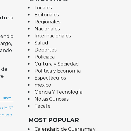
Locales
Editoriales
ortuna
Regionales
Nacionales
Internacionales
cendio
Salud
bargo,
Deportes
tando
Policiaca
Cultura y Sociedad
r de
Política y Economía
re
Espectáculos
mexico
Ciencia Y Tecnología
Notas Curiosas
NEXT:
Tecate
s de 53
renado
MOST POPULAR
Calendario de Cuaresma y