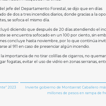
del jefe del Departamento Forestal, se dijo que en días
do de dos a tres incendios diarios, donde gracias a la op
es, se sofoca el mismo día.
ncluyó diciendo que después de 20 días atendiendo el in
este se encuentra sofocado en un 100 por ciento, sin em
nes concluye hasta noviembre, por lo que continúa invi
rse al 911 en caso de presenciar algún incendio.
la importancia de no tirar colillas de cigarros, no quema
ar fogatas, evitar el uso de vidrio en zonas serranas, ent
ante” 2023
Invierte gobierno de Montserrat Caballero má
millones de pesos en rampa de f