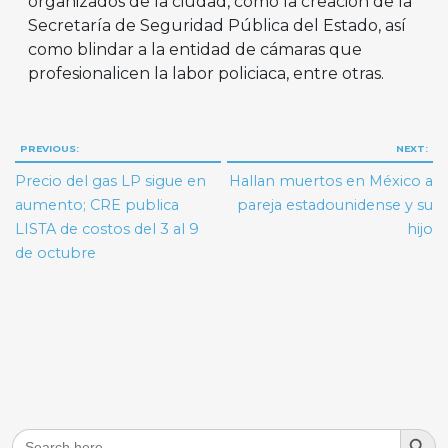
organizados de la ciudad, como la creación de la
Secretaría de Seguridad Pública del Estado, así
como blindar a la entidad de cámaras que
profesionalicen la labor policiaca, entre otras.
Navegación
PREVIOUS:
NEXT:
de
Precio del gas LP sigue en
Hallan muertos en México a
entradas
aumento; CRE publica
pareja estadounidense y su
LISTA de costos del 3 al 9
hijo
de octubre
Search But
Search