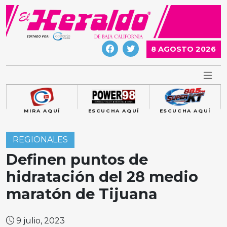
Skip
to
content
8 AGOSTO 2026
MIRA AQUÍ
ESCUCHA AQUÍ
ESCUCHA AQUÍ
REGIONALES
Definen puntos de
hidratación del 28 medio
maratón de Tijuana
9 julio, 2023