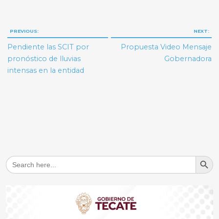
Navegación
PREVIOUS:
NEXT:
de
Pendiente las SCIT por
Propuesta Video Mensaje
entradas
pronóstico de lluvias
Gobernadora
intensas en la entidad
Search But
Search
for: