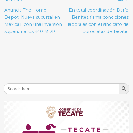
Navegación
PREVIOUS:
NEXT:
de
Anuncia The Home
En total coordinación Darío
entradas
Depot Nueva sucursal en
Benítez firma condiciones
Mexicali con una inversión
laborales con el sindicato de
superior a los 440 MDP
burócratas de Tecate
Search But
Search
for: