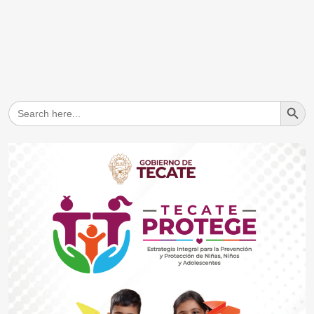
Search But
Search
for: